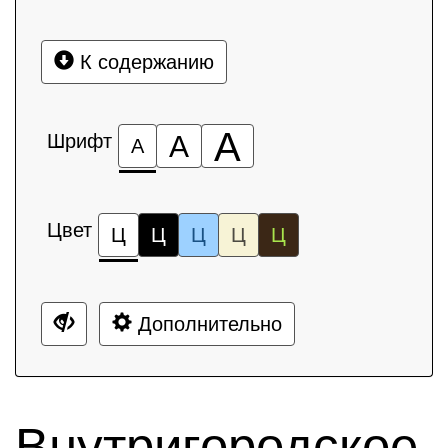
К содержанию
А
Шрифт
А
А
Цвет
Ц
Ц
Ц
Ц
Ц
Дополнительно
Внутригородское