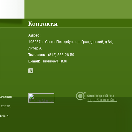
Контакты
а
Адрес:
195257, г. Санкт-Петербург, пр. Гражданский, д.84,
литер А
Телефон:
(812) 555-26-59
E-mail:
momoa@list.ru
начения
разработка сайта
связи,
льный