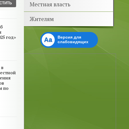
Местная власть
Жителям
Об
я
25 год»
Версия для
Aa
слабовидящих
 в
Местной
чения
ов
м по