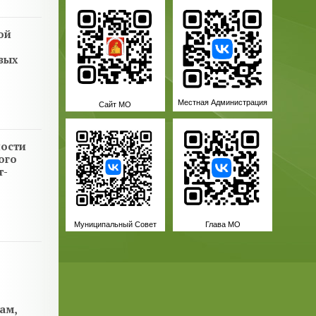
ой
вых
Местная Администрация
Сайт МО
ности
ого
т-
Муниципальный Совет
Глава МО
ам,