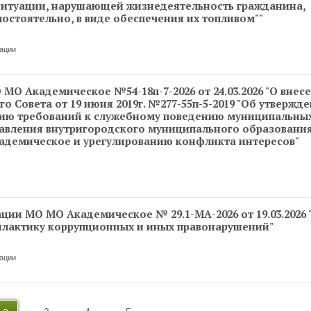
ситуации, нарушающей жизнедеятельность гражданина,
остоятельно, в виде обеспечения их топливом""
ации
О Академическое №54-18п-7-2026 от 24.03.2026 "О внес
 Совета от 19 июня 2019г. №277-55п-5-2019 "Об утвержд
ию требований к служебному поведению муниципальны
авления внутригородского муниципального образования
адемическое и урегулированию конфликта интересов"
ии МО МО Академическое № 29.1-МА-2026 от 19.03.2026 
илактику коррупционных и иных правонарушений"
ации