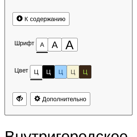
К содержанию
А
Шрифт
А
А
Цвет
Ц
Ц
Ц
Ц
Ц
Дополнительно
Внутригородское