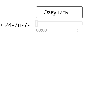
Озвучить
 24-7п-7-
00:00
__:__