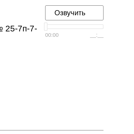
Озвучить
 25-7п-7-
00:00
__:__