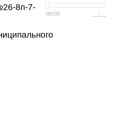
26-8п-7-
00:00
__:__
ниципального