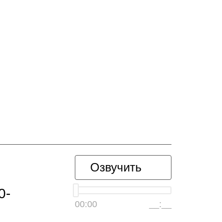
Озвучить
0-
00:00
__:__