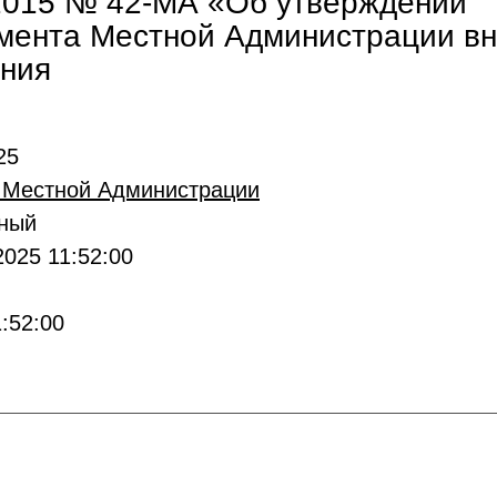
2015 № 42-МА «Об утверждении
мента Местной Администрации вн
ания
25
 Местной Администрации
вный
025 11:52:00
:52:00