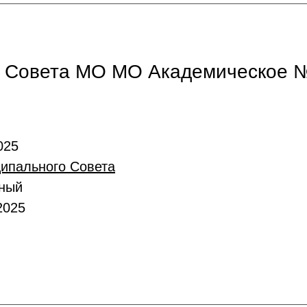
 Совета МО МО Академическое №
025
ипального Совета
вный
2025