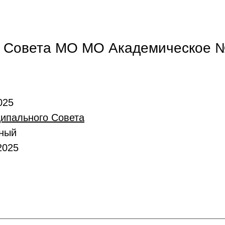
 Совета МО МО Академическое №
025
ипального Совета
вный
2025