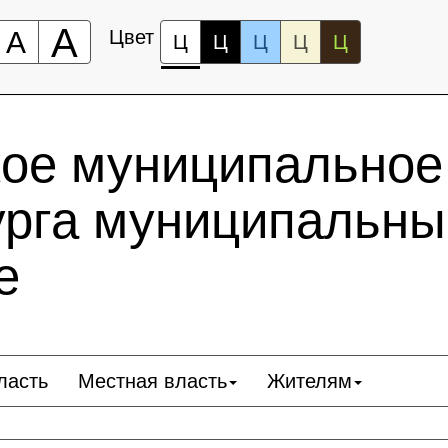
А
А
Цвет
Ц
Ц
Ц
Ц
Ц
кое муниципальное
рга муниципальны
е
ласть
Местная власть
Жителям